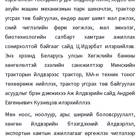
ахуйн машин механизмын парк шинэчлэх, трактор
угсрах төв байгуулах, өндөр ашиг шимт мал үржүүлэх,
сүүний чиглэлийн ферм хөгжүүлэх, мал эмнэлэг,
биотехнологийн салбарт хамтран ажиллах
сонирхолтой байгааг сайд Ц.Идэрбат илэрхийлэв.
Энэ хүрээнд Беларусь улсын Хөгжлийн банкны
хөнгөлөлтэй зээлийн санхүүжилтээр Минскийн
тракторын үйлдвэрээс трактор, ХАА-н техник тоног
төхөөрөмж нийлүүлэх, трактор угсрах төв байгуулах
асуудлыг бүрэн дэмжихээ Аж үйлдвэрийн сайд Андрей
Евгеньевич Кузнецов илэрхийллээ.
Мөн ноос, ноолуур, арьс ширний боловсруулалт,
хөнгөн үйлдвэрийн бүтээгдэхүүний үйлдвэрлэл,
экспортын хамтын ажиллагааг өргөжүүлэх чиглэлээр