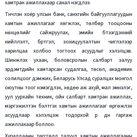
хамтран ажиллахаар санал нэгдлээ.
Түүнчлэн хоёр улсын банк, санхүүгийн байгууллагуудын
хамтын ажиллагааг хөгжүүлэх, төлбөр тооцооны
нөхцөлийг сайжруулах, эмийн бүтээгдэхүүний
нийлүүлэлт, бүртгэл, зохицуулалтын чиглэлээр
харилцаа холбоо тогтоох асуудлыг хэлэлцэв.
Шинжлэх ухаан, боловсролын салбарт залуу
эрдэмтдийн хамтарсан судалгаа, төсөл, академик
солилцоог дэмжих, Беларусь Улсад суралцах монгол
оюутны тоог нэмэгдүүлэх, хөдөө аж ахуй, мал эмнэлэг,
уул уурхайн техник, ойн салбарт хамтран ажиллах,
мэргэжилтэн бэлтгэх хамтын ажиллагааг өргөжүүлэх
асуудлаар хэлэлцэж тодорхой үр дүн гаргаж
ажиллахаар боллоо.
Хуралдааны төгсгөлд талууд хамтын ажиллагааны