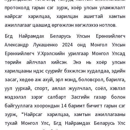
протоколд гарын үсэг зурж, хоёр улсын уламжлалт
найрсаг харилцаа, харилцан ашигтай хамтын
ажиллагааг цаашид өргөжүүлэн хөгжүүлэхээ нотлов.
Бүгд Найрамдах Беларусь Улсын Ерөнхийлөгч
Александр Лукашенко 2024 онд Монгол Улсын
Ерөнхийлөгч У.Хүрэлсүхийн урилгаар Монгол Улсад
төрийн айлчлал хийсэн. Энэ нь хоёр улсын
харилцааны үндэс суурийг бэхжүүлсэн худалдаа, эдийн
засаг, хөдөө аж ахуй, эрүүл мэнд, боловсрол, барилга,
уул уурхай, спорт, аялал жуулчлал, соёл, хэвлэл
мэдээлэл зэрэг салбарт Засгийн газар болон
байгууллага хоорондын 14 баримт бичигт гарын үсэг
зурж, “Найрсаг харилцаа, хамтын ажиллагааны
тухай Монгол Улс, Бүгд Найрамдах Беларусь Улс