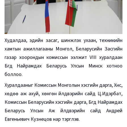
Худалдаа, эдийн засаг, шинжлэх ухаан, техникийн
хамтын ажиллагааны Монгол, Беларусийн Засгийн
газар хоорондын комиссын ээлжит VIII хуралдаан
Бүгд Найрамдах Беларусь Улсын Минск хотноо
боллоо.
Хуралдааныг Комиссын Монголын хэсгийн дарга, Хүнс,
хөдөө аж ахуй, хөнгөн үйлдвэрийн сайд Ц.Идэрбат,
Комиссын Беларусийн хэсгийн дарга, Бүгд Найрамдах
Беларусь Улсын Аж үйлдвэрийн сайд Андрей
Евгеньевич Кузнецов нар тэргүүлэв.