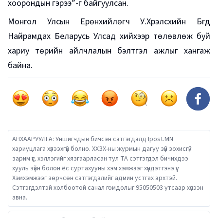
хоорондын гэрээ”-г байгуулсан.
Монгол Улсын Ерөнхийлөгч У.Хүрэлсүхийн Бүгд
Найрамдах Беларусь Улсад хийхээр төлөвлөж буй
хариу төрийн айлчлалын бэлтгэл ажлыг хангаж
байна.
АНХААРУУЛГА: Уншигчдын бичсэн сэтгэгдэлд Ipost.MN
хариуцлага хүлээхгүй болно. ХХЗХ-ны журмын дагуу зүй зохисгүй
зарим үг, хэллэгийг хязгаарласан тул ТА сэтгэгдэл бичихдээ
хууль зүйн болон ёс суртахууны хэм хэмжээг хүндэтгэнэ үү.
Хэмхэмжээг зөрчсөн сэтгэгдэлийг админ устгах эрхтэй.
Сэтгэгдэлтэй холбоотой санал гомдолыг 95050503 утсаар хүлээн
авна.