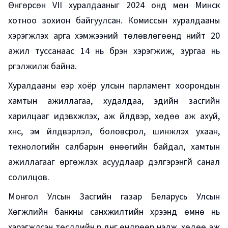
Өнгөрсөн VII хуралдааныг 2024 онд мөн Минск
хотноо зохион байгуулсан. Комиссын хуралдааны
хэрэгжүүлэх арга хэмжээний төлөвлөгөөнд нийт 20
ажил туссанаас 14 нь бүрэн хэрэгжиж, зургаа нь
үргэлжилж байна.
Хуралдааны үеэр хоёр улсын парламент хоорондын
хамтын ажиллагаа, худалдаа, эдийн засгийн
харилцааг идэвхжүүлэх, аж үйлдвэр, хөдөө аж ахуй,
хүнс, эм үйлдвэрлэл, боловсрол, шинжлэх ухаан,
технологийн салбарын өнөөгийн байдал, хамтын
ажиллагааг өргөжүүлэх асуудлаар дэлгэрэнгүй санал
солилцов.
Монгол Улсын Засгийн газар Беларусь Улсын
Хөгжлийн банкны санхүүжилтийн хүрээнд өмнө нь
хэрэгжүүлсэн төслүүдийн үр дүнг өндрөөр үнэлж, хөдөө аж