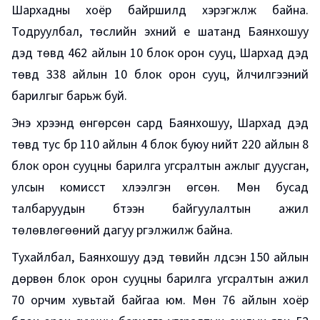
Шархадны хоёр байршилд хэрэгжүүлж байна.
Тодруулбал, төслийн эхний үе шатанд Баянхошуу
дэд төвд 462 айлын 10 блок орон сууц, Шархад дэд
төвд 338 айлын 10 блок орон сууц, үйлчилгээний
барилгыг барьж буй.
Энэ хүрээнд өнгөрсөн сард Баянхошуу, Шархад дэд
төвд тус бүр 110 айлын 4 блок буюу нийт 220 айлын 8
блок орон сууцны барилга угсралтын ажлыг дуусган,
улсын комисст хүлээлгэн өгсөн. Мөн бусад
талбаруудын бүтээн байгуулалтын ажил
төлөвлөгөөний дагуу үргэлжилж байна.
Тухайлбал, Баянхошуу дэд төвийн үлдсэн 150 айлын
дөрвөн блок орон сууцны барилга угсралтын ажил
70 орчим хувьтай байгаа юм. Мөн 76 айлын хоёр