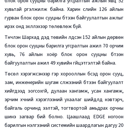
блок орон сууцны барилга угсралтын ажлын явц 52
хувьтай үргэлжилж байна. Харин сүүлийн 126 айлын
гурван блок орон сууцны бүтээн байгуулалтын ажлыг
ирэх онд эхлүүлэхээр төлөвлөж буй.
Түүнчлэн Шархад дэд төвийн үлдсэн 152 айлын дөрвөн
блок орон сууцны барилга угсралтын ажил 70 орчим
хувь, 76 айлын хоёр блок орон сууцны бүтээн
байгуулалтын ажил 49 хувийн гүйцэтгэлтэй байна.
Төсөл хэрэгжсэнээр гэр хорооллын бүсэд орон сууц,
зам, инженерийн шугам сүлжээний бүтээн байгуулалт
хийгдээд зогсохгүй, дулаан хангамж, усан хангамж,
эрчим хүчний хэрэглээний ухаалаг шийдлүүд нэвтэрч,
байгаль орчинд ээлтэй, тогтвортой амьдрах орчны
шинэ загвар бий болно. Цаашлаад EDGE ногоон
барилгын үнэлгээний системийн шаардлагын дагуу 20