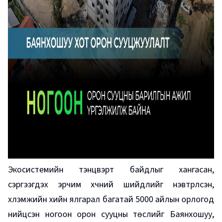
Экосистемийн тэнцвэрт байдлыг хангасан,
сэргээгдэх эрчим хүчний шийдлийг нэвтрүүлсэн,
хүлэмжийн хийн ялгарал багатай 5000 айлын орлогод
нийцсэн ногоон орон сууцны төслийг Баянхошуу,