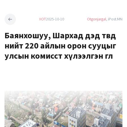
ХОТ
2025-10-10
Otgonjargal
, iPost.MN
Баянхошуу, Шархад дэд төвд
нийт 220 айлын орон сууцыг
улсын комисст хүлээлгэн өглөө