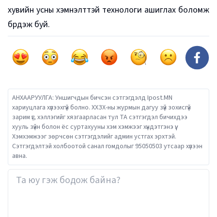
хувийн усны хэмнэлттэй технологи ашиглах боломж
бүрдэж буй.
АНХААРУУЛГА: Уншигчдын бичсэн сэтгэгдэлд Ipost.MN
хариуцлага хүлээхгүй болно. ХХЗХ-ны журмын дагуу зүй зохисгүй
зарим үг, хэллэгийг хязгаарласан тул ТА сэтгэгдэл бичихдээ
хууль зүйн болон ёс суртахууны хэм хэмжээг хүндэтгэнэ үү.
Хэмхэмжээг зөрчсөн сэтгэгдэлийг админ устгах эрхтэй.
Сэтгэгдэлтэй холбоотой санал гомдолыг 95050503 утсаар хүлээн
авна.