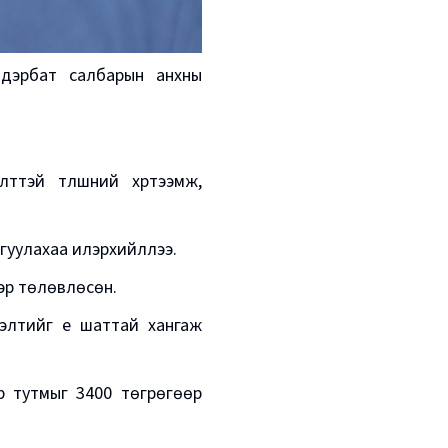
 Идэрбат салбарын анхны
ттэй түлшний хүртээмж,
гуулахаа илэрхийллээ.
ээр төлөвлөсөн.
элтийг үе шаттай хангаж
р тутмыг 3400 төгрөгөөр