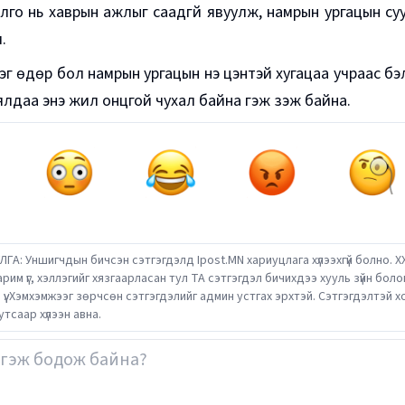
лго нь хаврын ажлыг саадгүй явуулж, намрын ургацын су
.
эг өдөр бол намрын ургацын үнэ цэнтэй хугацаа учраас бэл
ялдаа энэ жил онцгой чухал байна гэж үзэж байна.
ГА: Уншигчдын бичсэн сэтгэгдэлд Ipost.MN хариуцлага хүлээхгүй болно. Х
зарим үг, хэллэгийг хязгаарласан тул ТА сэтгэгдэл бичихдээ хууль зүйн бол
э үү. Хэмхэмжээг зөрчсөн сэтгэгдэлийг админ устгах эрхтэй. Сэтгэгдэлтэй
утсаар хүлээн авна.