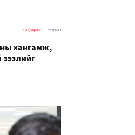
Otgonjargal
, iPost.MN
ны хангамж,
й зээлийг