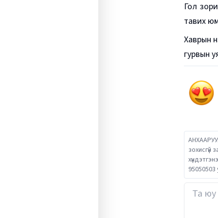
Гол зори
тавих юм
Хаврын н
гурвын у
АНХААРУУЛ
зохисгүй 
хүндэтгэн
95050503 