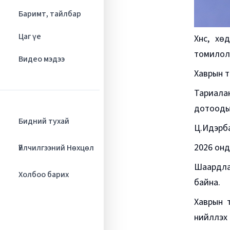
Баримт, тайлбар
Цаг үе
Хүнс, х
томилолт
Видео мэдээ
Хаврын т
Тариала
дотоодын
Бидний тухай
Ц.Идэрба
2026 онд
Үйлчилгээний Нөхцөл
Шаардлаг
Холбоо барих
байна.
Хаврын 
нийлүүлэ