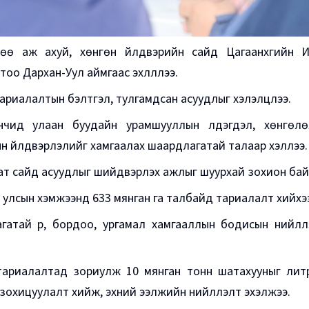
өдөө аж ахуй, хөнгөн үйлдвэрийн сайд Цагаанхүүгийн
оо Дархан-Уул аймгаас эхлүүллээ.
ариалалтын бэлтгэл, тулгамдсан асуудлыг хэлэлцлээ.
нчид улаан буудайн урамшууллын үлдэгдэл, хөнгөлөл
 үйлдвэрлэлийг хамгаалах шаардлагатай талаар хэллээ.
т сайд асуудлыг шийдвэрлэх ажлыг шуурхай зохион бай
 улсын хэмжээнд 633 мянган га талбайд тариалалт хийх
атай үр, бордоо, ургамал хамгааллын бодисын нийлүүл
тариалалтад зориулж 10 мянган тонн шатахууныг лит
х зохицуулалт хийж, эхний ээлжийн нийлүүлэлт эхэлжээ.