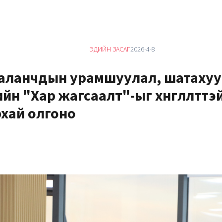
ЭДИЙН ЗАСАГ
2026-4-8
аланчдын урамшуулал, шатахуу
йн "Хар жагсаалт"-ыг хөнгөлөлттэ
хай олгоно