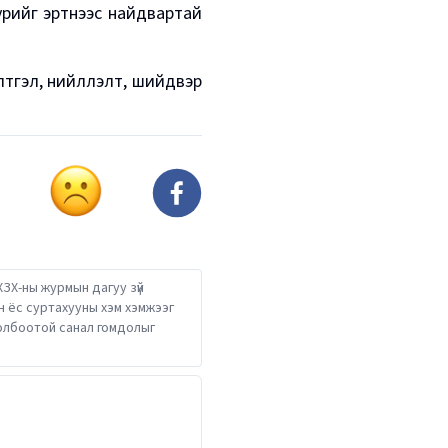
урийг эртнээс найдвартай
тгэл, нийлүүлэлт, шийдвэр
ХЗХ-ны журмын дагуу зүй
он ёс суртахууны хэм хэмжээг
 холбоотой санал гомдолыг