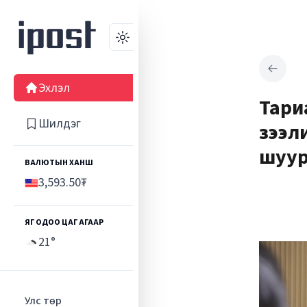
Өнгө
Эхлэл
Тари
Шилдэг
зээли
шуур
ВАЛЮТЫН ХАНШ
3,593.50
₮
ЯГ ОДОО ЦАГ АГААР
21
°
Улс төр