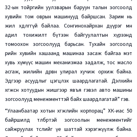
32-ын тойргийн уулзварын баруун талын зогсоолд
хувийн том оврын машинууд байршсан. Зарим нь
жил хөдөлгөөгүй байлаа. Сонгинохайрхан дүүрэг мөн
адил тохижилт бүтээн байгуулалтын хүрээнд
томоохон зогсоолууд барьсан. Тухайн зогсоолд
өөрийн хувийн хашаанд машинаа засаж байгаа мэт
хувь хүмүүс машин механизмаа задалж, тос масло
асгаж, жилийн дөрвөн улирал хучиж орхиж байна.
Эдгээр асуудлыг цэгцлэх шаардлагатай. Дэлхийн
хөгжсөн хотуудын жишгээр явъя гэвэл авто машины
зогсоолууд менежменттэй байх шаардлагатай” гэв.
“Улаанбаатар хотын хөгжлийн корпорац” ХК-иас 50
байршилд төлбөртэй зогсоолын менежментийг
сайжруулах төслийг үе шаттай хэрэгжүүлж байна.