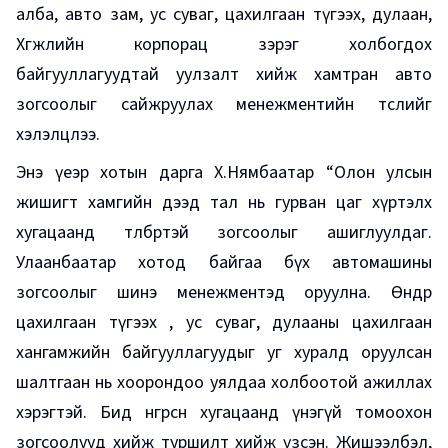
алба, авто зам, ус суваг, цахилгаан түгээх, дулаан,
Хөгжлийн корпорац зэрэг холбогдох
байгууллагуудтай уулзалт хийж хамтран авто
зогсоолыг сайжруулах менежментийн төслийг
хэлэлцлээ.
Энэ үеэр хотын дарга Х.Нямбаатар “Олон улсын
жишигт хамгийн дээд тал нь гурван цаг хүртэлх
хугацаанд төлбөртэй зогсоолыг ашиглуулдаг.
Улаанбаатар хотод байгаа бүх автомашины
зогсоолыг шинэ менежментэд оруулна. Өнөөдөр
цахилгаан түгээх , ус суваг, дулааны цахилгаан
хангамжийн байгууллагуудыг уг хуралд оруулсан
шалтгаан нь хоорондоо уялдаа холбоотой ажиллах
хэрэгтэй. Бид өнгөрсөн хугацаанд үнэгүй томоохон
зогсоолууд хийж туршилт хийж үзсэн. Жишээлбэл,