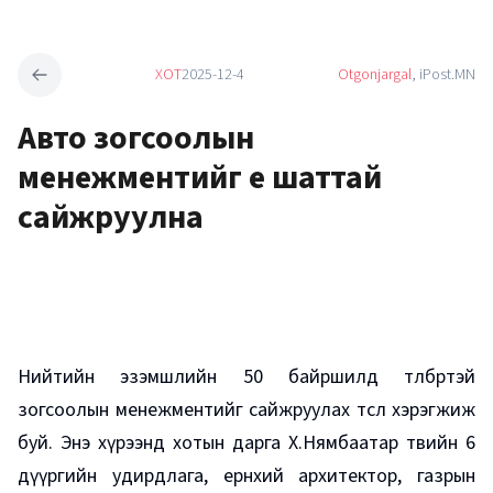
ХОТ
2025-12-4
Otgonjargal
, iPost.MN
Авто зогсоолын
менежментийг үе шаттай
сайжруулна
Нийтийн эзэмшлийн 50 байршилд төлбөртэй
зогсоолын менежментийг сайжруулах төсөл хэрэгжиж
буй. Энэ хүрээнд хотын дарга Х.Нямбаатар төвийн 6
дүүргийн удирдлага, ерөнхий архитектор, газрын