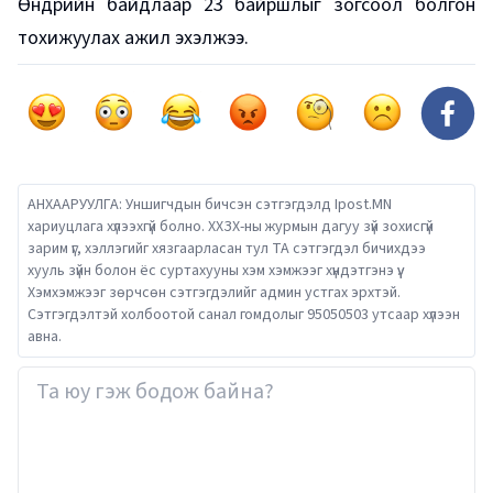
Өнөөдрийн байдлаар 23 байршлыг зогсоол болгон
тохижуулах ажил эхэлжээ.
АНХААРУУЛГА: Уншигчдын бичсэн сэтгэгдэлд Ipost.MN
хариуцлага хүлээхгүй болно. ХХЗХ-ны журмын дагуу зүй зохисгүй
зарим үг, хэллэгийг хязгаарласан тул ТА сэтгэгдэл бичихдээ
хууль зүйн болон ёс суртахууны хэм хэмжээг хүндэтгэнэ үү.
Хэмхэмжээг зөрчсөн сэтгэгдэлийг админ устгах эрхтэй.
Сэтгэгдэлтэй холбоотой санал гомдолыг 95050503 утсаар хүлээн
авна.