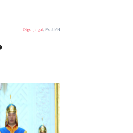
Otgonjargal
, iPost.MN
э