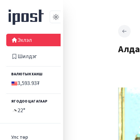
Өнгө
Эхлэл
Алда
Шилдэг
ВАЛЮТЫН ХАНШ
3,593.93
₮
ЯГ ОДОО ЦАГ АГААР
22
°
Улс төр