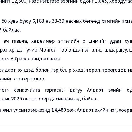
ийт 12,306, үүнээс нэгдүгээр зэргийн одонг 1,645, хоёрдуг
н 50 хувь буюу 6,163 нь 33-39 насных бөгөөд хамгийн ахма
й байлаа.
н ач гавьяа, хөдөлмөр зүтгэлийн үр шимийг удам суда
эрээ хүртдэг учир Монгол төр хүндэтгэл үзүүлж, алдаршу
өгч У.Хүрэлсүх тэмдэглэлээ.
лдарт эхчүүдэд болон гэр бүл, үр хүүхэд, төрөл төрөгсдөд нь
хнийг хүсэн ерөөлөө.
лөгч санаачилга гаргасны дагуу Алдарт эхийн о
лыг 2025 оноос хоёр дахин нэмээд байна.
 жил улсын хэмжээнд 14,480 ээж Алдарт эхийн нэг, хоёр