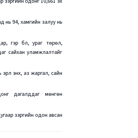
аар зэргийн одонг 10,661 эх
д нь 94, хамгийн залуу нь
р, гэр бүл, ураг төрөл,
улдаг сайхан уламжлалтайг
 эрүүл энх, аз жаргал, сайн
донг дагалддаг мөнгөн
дугаар зэргийн одон авсан