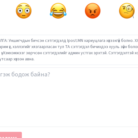
ГА: Уншигчдын бичсэн сэтгэгдэлд Ipost.MN хариуцлага хүлээхгүй болно. Х
зарим үг, хэллэгийг хязгаарласан тул ТА сэтгэгдэл бичихдээ хууль зүйн бол
э үү. Хэмхэмжээг зөрчсөн сэтгэгдэлийг админ устгах эрхтэй. Сэтгэгдэлтэй
утсаар хүлээн авна.