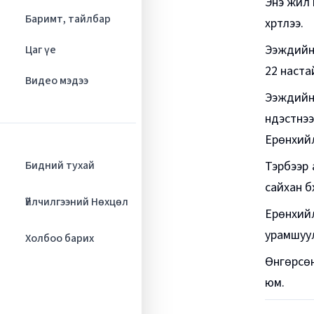
Энэ жил н
Баримт, тайлбар
хүртлээ.
Ээжүүдий
Цаг үе
22 наста
Видео мэдээ
Ээжүүдий
үндэстнэ
Ерөнхийл
Тэрбээр а
Бидний тухай
сайхан бү
Үйлчилгээний Нөхцөл
Ерөнхий
урамшуул
Холбоо барих
Өнгөрсөн
юм.