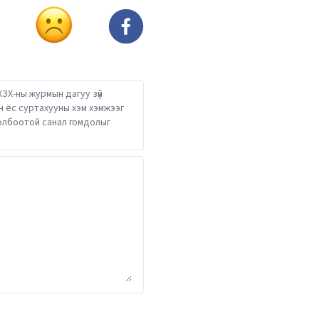
ХЗХ-ны журмын дагуу зүй
он ёс суртахууны хэм хэмжээг
 холбоотой санал гомдолыг