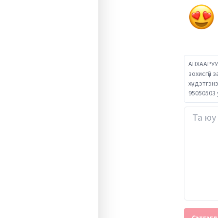
АНХААРУУЛ
зохисгүй 
хүндэтгэн
95050503 