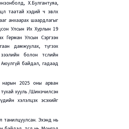
нзонболд, Х.Булгантуяа,
өл таатай хэдий ч зөвлөх
йгааг анхаарах шаардлагыг
цсон Улсын Их Хурлын 19
х Герман Улсын Сэргээн
аан дамжуулах, түгээх
зээлийн болон төслийн
э Аюулгүй байдал, гадаад
л нарын 2025 оны арван
тухай хууль /Шинэчилсэн
үүд
ийн хэлэлцэх эсэхийг
л танилцуулсан. Эхэнд нь
 байдал, төсөл нь Монгол