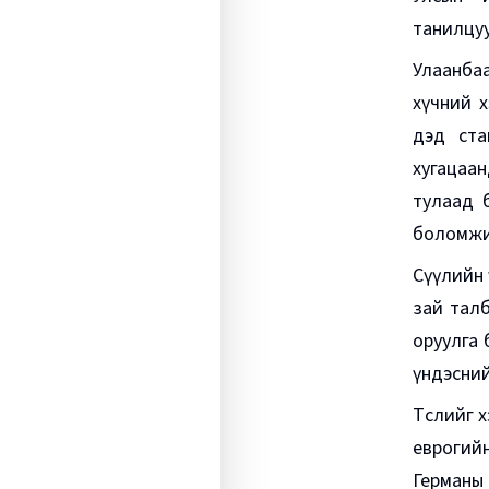
танилцу
Улаанбаа
хүчний х
дэд ста
хугацаан
тулаад 
боломжий
Сүүлийн 
зай тал
оруулга 
үндэсний
Төслийг 
еврогийн
Германы 