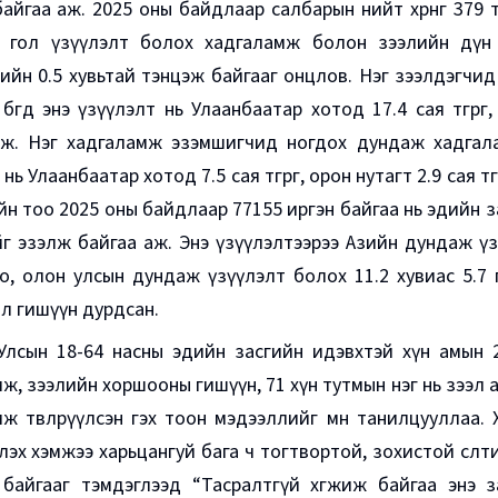
айгаа аж. 2025 оны байдлаар салбарын нийт хөрөнгө 379 т
ь, гол үзүүлэлт болох хадгаламж болон зээлийн дүн
ийн 0.5 хувьтай тэнцэж байгааг онцлов. Нэг зээлдэгчид
г бөгөөд энэ үзүүлэлт нь Улаанбаатар хотод 17.4 сая төгрөг,
ж. Нэг хадгаламж эзэмшигчид ногдох дундаж хадгаламж 5
нь Улаанбаатар хотод 7.5 сая төгрөг, орон нутагт 2.9 сая т
н тоо 2025 оны байдлаар 77155 иргэн байгаа нь эдийн з
йг эзэлж байгаа аж. Энэ үзүүлэлтээрээ Азийн дундаж үз
, олон улсын дундаж үзүүлэлт болох 11.2 хувиас 5.7 
л гишүүн дурдсан.
Улсын 18-64 насны эдийн засгийн идэвхтэй хүн амын 2
ж, зээлийн хоршооны гишүүн, 71 хүн тутмын нэг нь зээл ав
ж төвлөрүүлсэн гэх тоон мэдээллийг мөн танилцууллаа. 
лэх хэмжээ харьцангуй бага ч тогтвортой, зохистой өсөл
 байгааг тэмдэглээд “Тасралтгүй хөгжиж байгаа энэ з