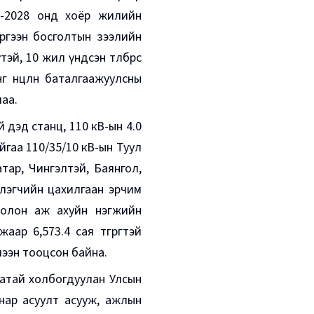
26-2028 онд хоёр жилийн
эргээн босголтын зээлийн
эй, 10 жил үндсэн төлбөрөөс
өнгө нөөцлөн баталгаажуулсны
аа.
 дэд станц, 110 кВ-ын 4.0
йгаа 110/35/10 кВ-ын Туул
атар, Чингэлтэй, Баянгол,
глэгчийн цахилгаан эрчим
болон аж ахуйн нэгжийн
ар 6,573.4 сая төгрөгтэй
мээн тооцсон байна.
гатай холбогдуулан Улсын
нар асуулт асууж, ажлын