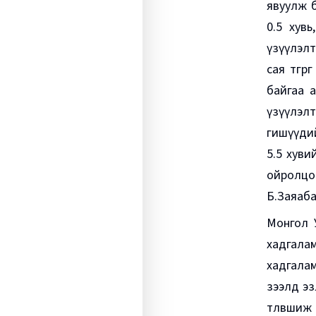
явуулж б
0.5 хув
үзүүлэлт
сая төгрө
байгаа а
үзүүлэлт 
гишүүдий
5.5 хуви
ойролцоо
Б.Заяаба
Монгол 
хадгалам
хадгалам
зээлд эз
төлөвшиж