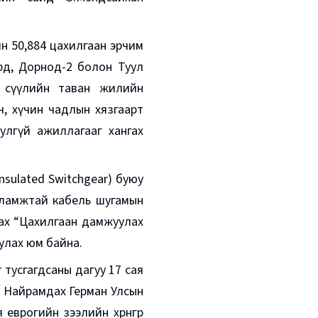
йн 50,884 цахилгаан эрчим
рд, Дорнод-2 болон Туул
 сүүлийн таван жилийн
ч, хүчин чадлын хязгаарт
улгүй ажиллагааг хангах
nsulated Switchgear) буюу
уламжтай кабель шугамын
лах “Цахилгаан дамжуулах
улах юм байна.
т тусгагдсаны дагуу 17 сая
үгд Найрамдах Герман Улсын
врогийн зээлийн хөрөнгөөр