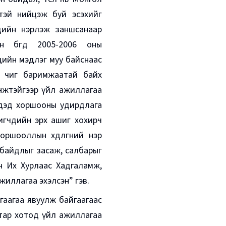
тэй нийцэж буй эсэхийг
дийн нэрлэж заншсанаар
 бөгөөд 2005-2006 оны
дийн мэдлэг муу байснаас
 чиг баримжаатай байх
шинжтэйгээр үйл ажиллагаа
ээдэд хоршооны удирдлага
игчдийн эрх ашиг хохирч
оршооллын хөдөлгөөний нэр
л байдлыг засаж, салбарыг
н Их Хурлаас Хадгаламж,
жиллагаа эхэлсэн” гэв.
гаагаа явуулж байгаагаас
аатар хотод үйл ажиллагаа