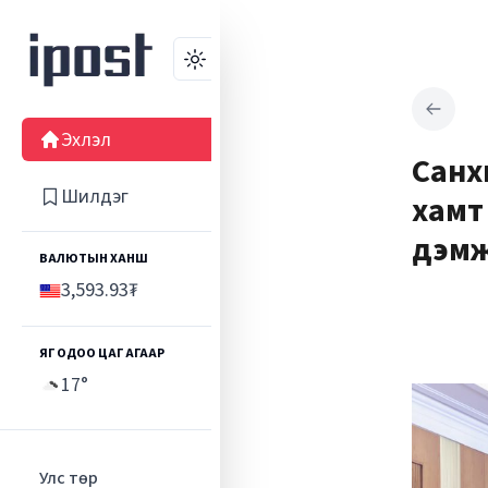
Өнгө
Эхлэл
Санх
Шилдэг
хамт 
дэм
ВАЛЮТЫН ХАНШ
3,593.93
₮
ЯГ ОДОО ЦАГ АГААР
17
°
Улс төр