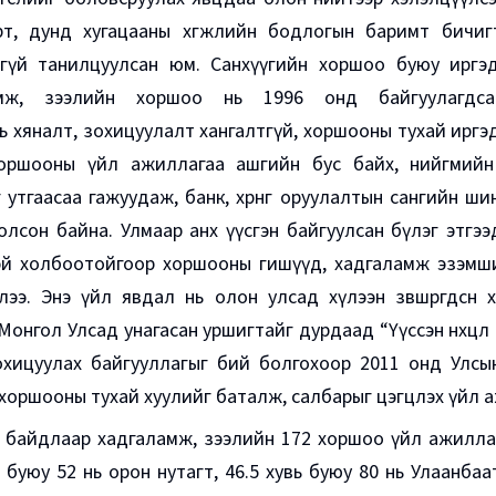
рт, дунд хугацааны хөгжлийн бодлогын баримт бичиг
нгүй танилцуулсан юм. Санхүүгийн хоршоо буюу иргэ
мж, зээлийн хоршоо нь 1996 онд байгуулагдсан
ь хяналт, зохицуулалт хангалтгүй, хоршооны тухай иргэ
оршооны үйл ажиллагаа ашгийн бус байх, нийгмийн
 утгаасаа гажуудаж, банк, хөрөнгө оруулалтын сангийн 
олсон байна. Улмаар анх үүсгэн байгуулсан бүлэг этг
нтэй холбоотойгоор хоршооны гишүүд, хадгаламж эзэмш
лээ. Энэ үйл явдал нь олон улсад хүлээн зөвшөөрөгдсөн х
Монгол Улсад унагасан уршигтайг дурдаад “Үүссэн нөхцө
зохицуулах байгууллагыг бий болгохоор 2011 онд Улсы
хоршооны тухай хуулийг баталж, салбарыг цэгцлэх үйл а
н байдлаар хадгаламж, зээлийн 172 хоршоо үйл ажилла
ь буюу 52 нь орон нутагт, 46.5 хувь буюу 80 нь Улаанб