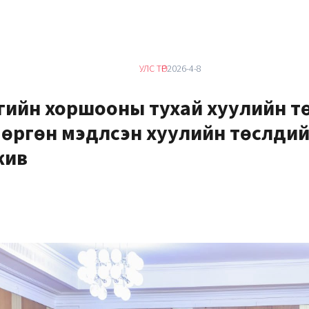
УЛС ТӨР
2026-4-8
үүгийн хоршооны тухай хуулийн т
өргөн мэдүүлсэн хуулийн төслүүди
жив