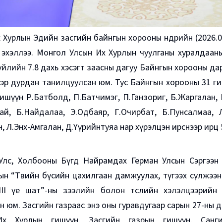
 Хурлын Эдийн засгийн байнгын хорооны өнөөдрийн (2026.0
эхэллээ. Монгол Улсын Их Хурлын чуулганы хуралдааны
үйлийн 7.8 дахь хэсэгт заасны дагуу Байнгын хорооны д
эр дурдан танилцуулсан юм. Тус Байнгын хорооны 31 г
ишүүн Р.Батболд, П.Батчимэг, П.Ганзориг, Б.Жаргалан, 
ай, Б.Найдалаа, Э.Одбаяр, Г.Очирбат, Б.Пунсалмаа, Л
н, Л.Энх-Амгалан, Д.Үүрийнтуяа нар хүрэлцэн ирснээр ирц 
Улс, Холбооны Бүгд Найрамдах Герман Улсын Сэргээн
н “Төвийн бүсийн цахилгаан дамжуулах, түгээх сүлжээ
 III үе шат”-ны зээлийн болон төслийн хэлэлцээрийн 
н юм. Засгийн газраас энэ оны гуравдугаар сарын 27-ны өд
х Хурлын гишүүн, Засгийн газрын гишүүн, Санг