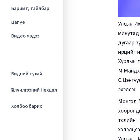
Баримт, тайлбар
Цаг үе
Улсын Их
минутад 
Видео мэдээ
дугаар з
ирцийг н
Хурлын г
М.Мандх
Бидний тухай
С.Цэнгүү
эхэлсэн.
Үйлчилгээний Нөхцөл
Монгол 
Холбоо барих
хооронды
төслийн
хэлэлцсэ
Улсын И