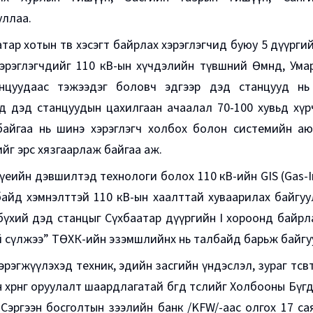
уллаа.
тар хотын төв хэсэгт байрлах хэрэглэгчид буюу 5 дүүрги
эрэглэгчдийг 110 кВ-ын хүчдэлийн түвшний Өмнөд, Ума
нцуудаас тэжээдэг боловч эдгээр дэд станцууд нь
д дэд станцуудын цахилгаан ачаалал 70-100 хувьд хүр
байгаа нь шинэ хэрэглэгч холбох болон системийн аю
г эрс хязгаарлаж байгаа аж.
үеийн дэвшилтэд технологи болох 110 кВ-ийн GIS (Gas-I
байд хэмнэлттэй 110 кВ-ын хаалттай хуваарилах байгу
бүхий дэд станцыг Сүхбаатар дүүргийн I хороонд байр
 сүлжээ” ТӨХК-ийн эзэмшлийнх нь талбайд барьж байгу
хэрэгжүүлэхэд техник, эдийн засгийн үндэслэл, зураг төсөв
 хөрөнгө оруулалт шаардлагатай бөгөөд төслийг Холбооны Б
Сэргээн босголтын зээлийн банк /KFW/-aac олгох 17 сая е