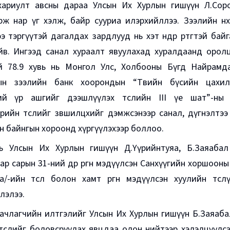
 хариулт авсны дараа Улсын Их Хурлын гишүүн Л.Соро
ж нар үг хэлж, байр сууриа илэрхийллээ. Зээлийн нөхц
э тэргүүтэй дагалдах зардлууд нь хэт өндөр өртөгтэй ба
йв. Ингээд санал хураалт явуулахад хуралдаанд орол
й 78.9 хувь нь Монгол Улс, Холбооны Бүгд Найрамда
ын зээлийн банк хоорондын “Төвийн бүсийн цахилг
ий үр ашгийг дээшлүүлэх төслийн III үе шат”-ны 
рийн төслийг зөвшилцөхийг дэмжсэнээр санал, дүгнэлтэ
 байнгын хороонд хүргүүлэхээр боллоо.
ь Улсын Их Хурлын гишүүн Д.Үүрийнтуяа, Б.Заяаба
р сарын 31-ний өдөр өргөн мэдүүлсэн
Санхүүгийн хоршооны 
а/-ийн төсөл болон хамт өргөн мэдүүлсэн хуулийн төсл
лэлээ.
наачлагчийн илтгэлийг Улсын Их Хурлын гишүүн Б.Заяаба
төслийг боловсруулах явцдаа олон нийтээр хэлэлцүүлсэн