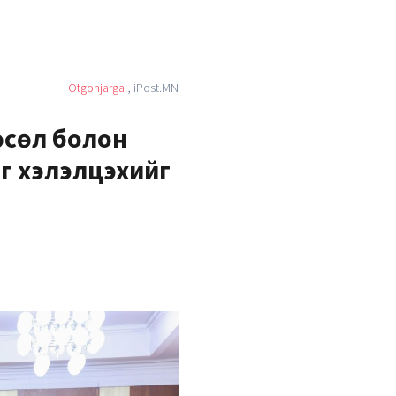
Otgonjargal
, iPost.MN
өсөл болон
йг хэлэлцэхийг