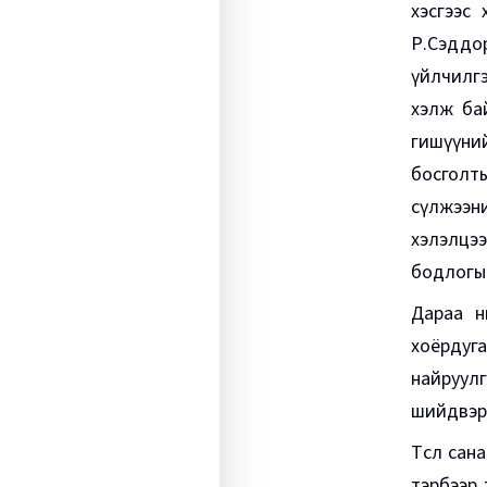
хэсгээс
Р.Сэддор
үйлчилгэ
хэлж ба
гишүүни
босголт
сүлжээн
хэлэлцээ
бодлогын
Дараа н
хоёрдугаа
найруулг
шийдвэр
Төсөл са
тэрбээр 