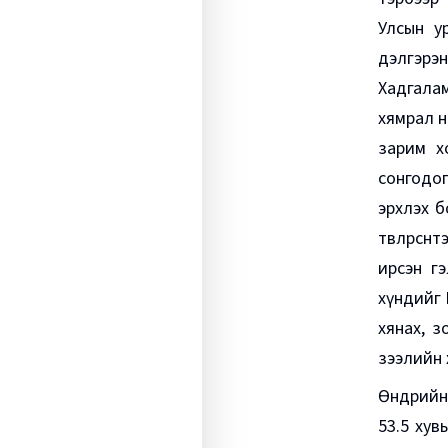
Улсын у
дэлгэрэ
Хадгала
хямрал н
зарим х
сонгодог
эрхлэх б
төвлөрсө
ирсэн гэ
хүндийг 
хянах, 
зээлийн 
Өнөөдрий
53.5 хув