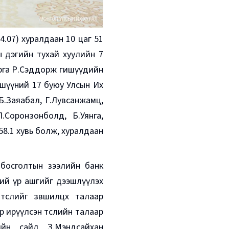
4.07) хуралдаан 10 цаг 51
 дэгийн тухай хуулийн 7
арга Р.Сэддорж гишүүдийн
ишүүний 17 буюу Улсын Их
Б.Заяабал, Г.Лувсанжамц,
.Соронзонболд, Б.Уянга,
58.1 хувь болж, хуралдаан
 босголтын зээлийн банк
ний үр ашгийг дээшлүүлэх
төсл
ийг зөвшилцөх талаар
өр ирүүлсэн төслийн талаар
ийн сайд З.Мэндсайхан