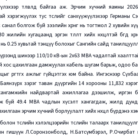
үүлэхээр төлөвлөөд байгаа аж. Эрчим хүчний яамны 20
ай хэрэгжүүлэх тус төслийг санхүүжүүлэхээр Германы С
санал болгож буй зээлийн хөрөнгө нь тогтмол 2 хувийн хүүт
өх, 30 жилийн хугацаанд эргэн төлөлт хийх нөхцөлтэй бөгөөд хөр
нь 0.25 хувьтай тэнцүү болохыг Сангийн сайд танилцуулл
хүрээнд шинээр 110/10 кВ-ын 2x63 МВА чадалтай хаалттай
й хос цахилгаан дамжуулах кабель шугам барьж, одоо ба
цыг өргөтгөх ажлыг гүйцэтгэх юм байна. Ингэснээр Сүхба
 Баянзүрх зэрэг таван дүүргийн 14 хорооны 11,832 хэрэ
хангамжийн найдвартай ажиллагаа дээшилж, иргэн 
ж буй 49.4 МВА чадлын хүсэлт хангагдаж, жилд дунджа
ахилгаан эрчим хүчний борлуулалт хийх нөхцөл бүрдэнэ хэ
болон төслийн хэлэлцээрийн төслийн талаарх танилцуул
ын гишүүн Л.Соронзонболд, Н.Батсүмбэрэл, Р.Очирбат 