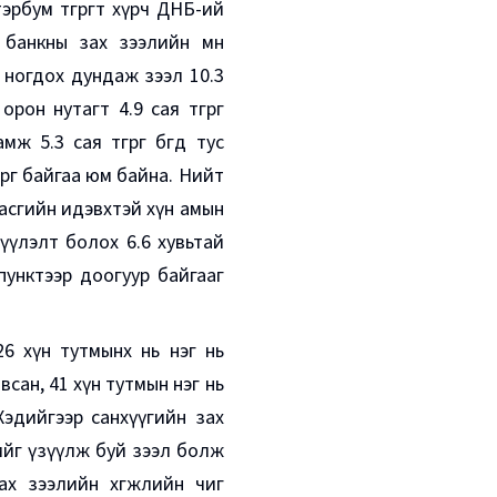
эрбум төгрөгт хүрч ДНБ-ий
 банкны зах зээлийн мөн
 ногдох дундаж зээл 10.3
 орон нутагт 4.9 сая төгрөг
.3 сая төгрөг бөгөөд тус
өгрөг байгаа юм байна. Нийт
асгийн идэвхтэй хүн амын
үүлэлт болох 6.6 хувьтай
пунктээр доогуур байгааг
6 хүн тутмынх нь нэг нь
сан, 41 хүн тутмын нэг нь
Хэдийгээр санхүүгийн зах
тийг үзүүлж буй зээл болж
ах зээлийн хөгжлийн чиг