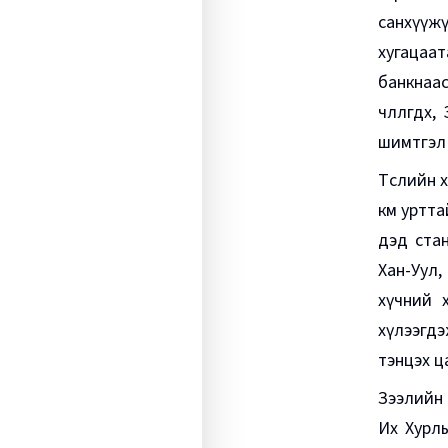
санхүүж
хугацаат
банкнаас 
чөлөөлөгд
шимтгэл 
Төслийн 
км уртта
дэд стан
Хан-Уул,
хүчний 
хүлээгдэ
тэнцэх ц
Зээлийн 
Их Хурл